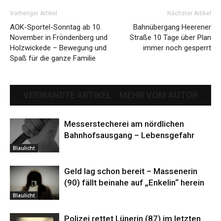
Vorheriger Artikel
Nächster Artikel
AOK-Sportel-Sonntag ab 10.
Bahnübergang Heerener
November in Fröndenberg und
Straße 10 Tage über Plan
Holzwickede – Bewegung und
immer noch gesperrt
Spaß für die ganze Familie
VERWANDTE ARTIKEL
MEHR VOM AUTOR
Messerstecherei am nördlichen
Bahnhofsausgang – Lebensgefahr
Blaulicht
Geld lag schon bereit – Massenerin
(90) fällt beinahe auf „Enkelin“ herein
Blaulicht
Polizei rettet Lünerin (87) im letzten