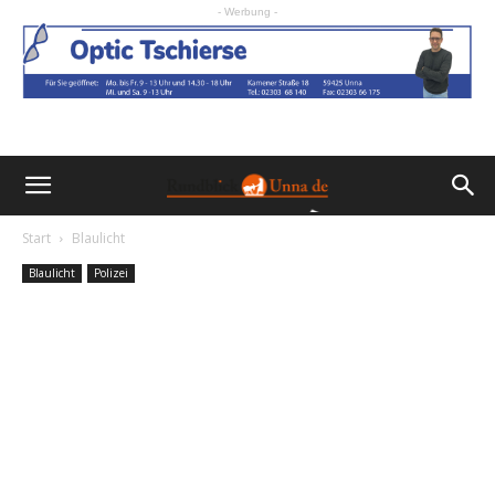
- Werbung -
Start
Blaulicht
Blaulicht
Polizei