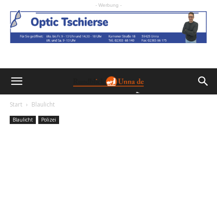
- Werbung -
Start
Blaulicht
Blaulicht
Polizei