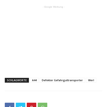
- Google Werbung -
SCHLAGWORTE
A44
Defekter Gefahrguttransporter
Werl