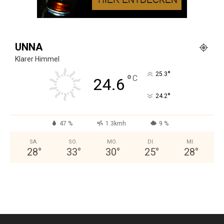
UNNA
Klarer Himmel
°
25.3
°
C
24.6
°
24.2
47 %
1.3kmh
9 %
SA.
SO.
MO.
DI.
MI.
28
°
33
°
30
°
25
°
28
°