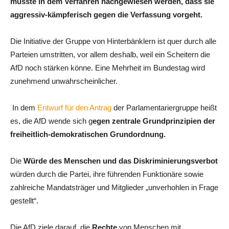
müsste in dem Verfahren nachgewiesen werden, dass sie
aggressiv-kämpferisch gegen die Verfassung vorgeht.
Die Initiative der Gruppe von Hinterbänklern ist quer durch alle
Parteien umstritten, vor allem deshalb, weil ein Scheitern die
AfD noch stärken könne. Eine Mehrheit im Bundestag wird
zunehmend unwahrscheinlicher.
In dem
Entwurf für den Antrag
der Parlamentariergruppe heißt
es, die AfD wende sich g
egen zentrale Grundprinzipien der
freiheitlich-demokratischen Grundordnung.
Die
Würde des Menschen und das Diskriminierungsverbot
würden durch die Partei, ihre führenden Funktionäre sowie
zahlreiche Mandatsträger und Mitglieder „unverhohlen in Frage
gestellt“.
Die AfD ziele darauf, die
Rechte
von Menschen mit