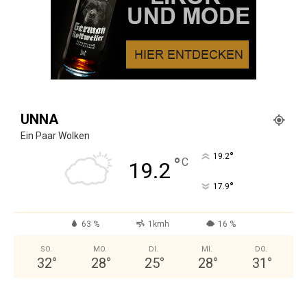
UNNA
Ein Paar Wolken
°
19.2
°
C
19.2
°
17.9
63 %
1kmh
16 %
SO.
MO.
DI.
MI.
DO.
32
°
28
°
25
°
28
°
31
°