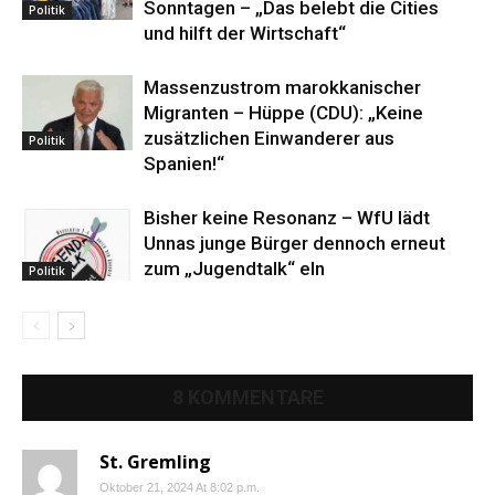
Sonntagen – „Das belebt die Cities
Politik
und hilft der Wirtschaft“
Massenzustrom marokkanischer
Migranten – Hüppe (CDU): „Keine
zusätzlichen Einwanderer aus
Politik
Spanien!“
Bisher keine Resonanz – WfU lädt
Unnas junge Bürger dennoch erneut
zum „Jugendtalk“ eln
Politik
8 KOMMENTARE
St. Gremling
Oktober 21, 2024 At 8:02 p.m.