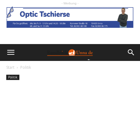
- Werbung -
Start
Politik
Politik