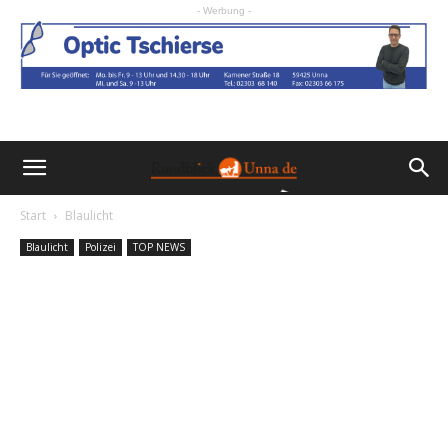
- Werbung -
Start
Blaulicht
Blaulicht
Polizei
TOP NEWS