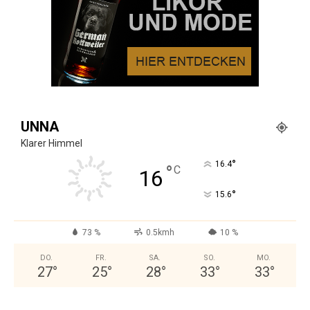
UNNA
Klarer Himmel
°
16.4
°
C
16
°
15.6
73 %
0.5kmh
10 %
DO.
FR.
SA.
SO.
MO.
27
°
25
°
28
°
33
°
33
°