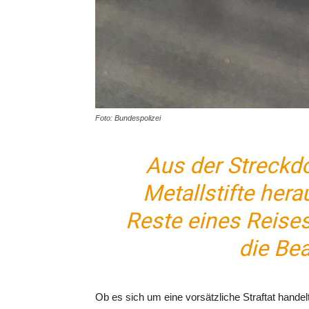
Foto: Bundespolizei
Aus der Streckd
Metallstifte her
Reste eines Reises
die Be
Ob es sich um eine vorsätzliche Straftat handel