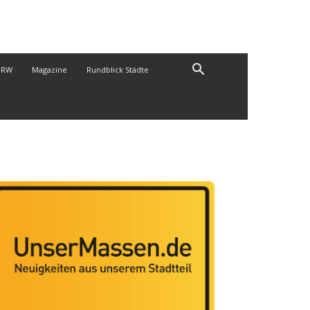
NRW
Magazine
Rundblick Städte