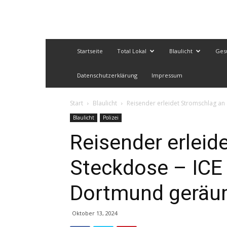
Startseite
Total Lokal
Blaulicht
Ges
Datenschutzerklärung
Impressum
Start
Blaulicht
Reisender erleidet Stromschlag a
Blaulicht
Polizei
Reisender erleid
Steckdose – IC
Dortmund geräu
Oktober 13, 2024