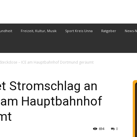
undheit
Freizeit, Kultur, Musik
Sport Kreis Unna
Ratgeber
News-
n Steckdose – ICE am Hauptbahnhof Dortmund geräumt
et Stromschlag an
E am Hauptbahnhof
mt
694
0