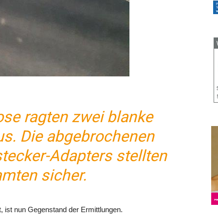
ose ragten zwei blanke
aus. Die abgebrochenen
tecker-Adapters stellten
amten sicher.
t, ist nun Gegenstand der Ermittlungen.