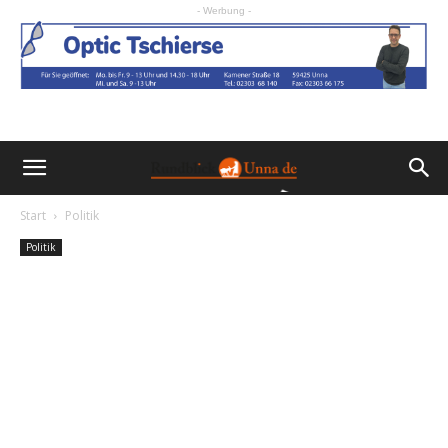
- Werbung -
Start
Politik
Politik