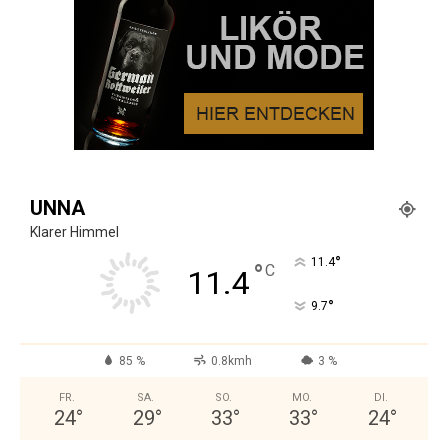
UNNA
Klarer Himmel
°
11.4
°
C
11.4
°
9.7
85 %
0.8kmh
3 %
FR.
SA.
SO.
MO.
DI.
24
°
29
°
33
°
33
°
24
°