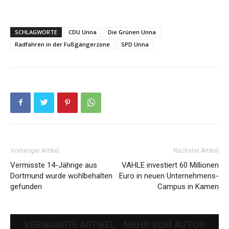
SCHLAGWORTE
CDU Unna
Die Grünen Unna
Radfahren in der Fußgängerzone
SPD Unna
Vorheriger Artikel
Nächster Artikel
Vermisste 14-Jährige aus
VAHLE investiert 60 Millionen
Dortmund wurde wohlbehalten
Euro in neuen Unternehmens-
gefunden
Campus in Kamen
VERWANDTE ARTIKEL
MEHR VOM AUTOR