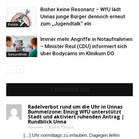
Bisher keine Resonanz – WfU lädt
Unnas junge Bürger dennoch erneut
zum „Jugendtalk“ eln
Politik
Immer mehr Angriffe in Notaufnahmen
– Minister Reul (CDU) informiert sich
über Bodycams im Klinikum DO
Gesundheit
1 KOMMENTAR
Radelverbot rund um die Uhr in Unnas
Bummelzone: Einzig WfU unterstützt
Stadt und aktiviert ruhenden Antrag |
Rundblick Unna
November 2, 2024 At 7:05 p.m.
[…] Uhr vormittags zu erlauben. Dagegen liefen