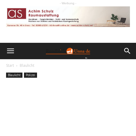
- Werbung -
Start
Blaulicht
Blaulicht
Polizei