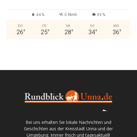
64 %
0.9kmh
63 %
DO.
FR.
SA.
SO.
MO.
26
°
25
°
28
°
34
°
36
°
Bei uns erhalten Sie lokale Nachrichten und
Geschichten aus der Kreisstadt Unna und der
Umgebung. Immer frisch und tagesaktuell!