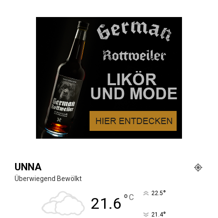
UNNA
Überwiegend Bewölkt
°
22.5
°
C
21.6
°
21.4