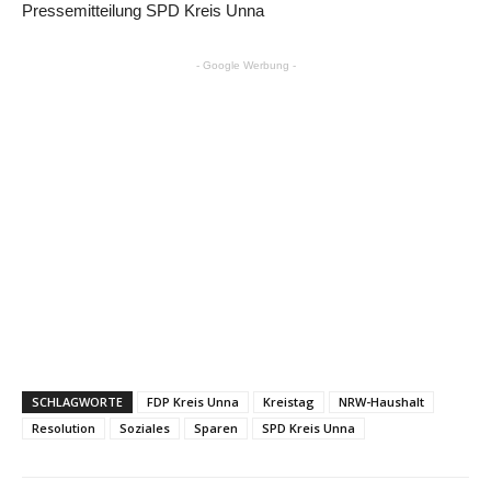
Pressemitteilung SPD Kreis Unna
- Google Werbung -
SCHLAGWORTE
FDP Kreis Unna
Kreistag
NRW-Haushalt
Resolution
Soziales
Sparen
SPD Kreis Unna