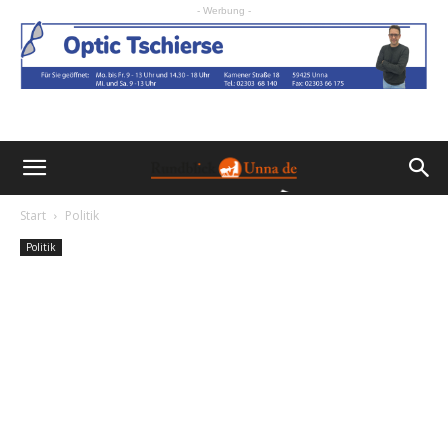
- Werbung -
Start
Politik
Politik