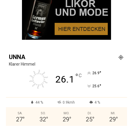
UNNA
Klarer Himmel
°
26.9
°
C
26.1
°
25.6
44 %
0.9kmh
4 %
SA.
SO.
MO.
DI.
MI.
27
°
32
°
29
°
25
°
29
°