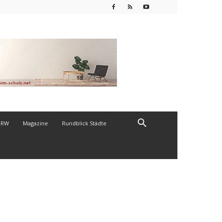
NRW
Magazine
Rundblick Städte