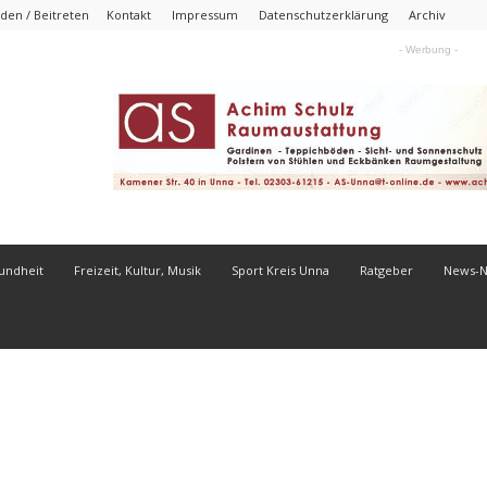
den / Beitreten
Kontakt
Impressum
Datenschutzerklärung
Archiv
- Werbung -
undheit
Freizeit, Kultur, Musik
Sport Kreis Unna
Ratgeber
News-