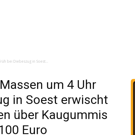
rüh bei Diebeszug in Soest...
E Massen um 4 Uhr
ug in Soest erwischt
llen über Kaugummis
 100 Euro