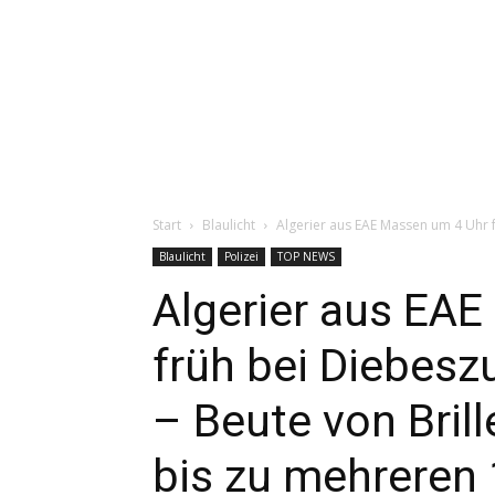
Start
Blaulicht
Algerier aus EAE Massen um 4 Uhr f
Blaulicht
Polizei
TOP NEWS
Algerier aus EA
früh bei Diebesz
– Beute von Bri
bis zu mehreren