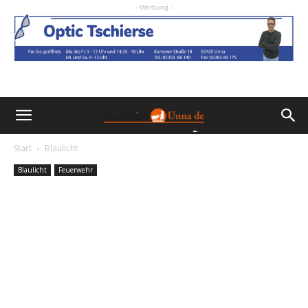
- Werbung -
Start
Blaulicht
Blaulicht
Feuerwehr