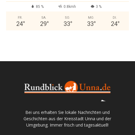
85 %
0.8kmh
3 %
FR.
SA.
SO.
MO.
DI.
24
°
29
°
33
°
33
°
24
°
Bei uns erhalten Sie lokale Nachrichten und
Geschichten aus der Kreisstadt Unna und der
Umgebung. Immer frisch und tagesaktuell!