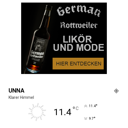
UNNA
Klarer Himmel
°
11.4
°
C
11.4
°
9.7