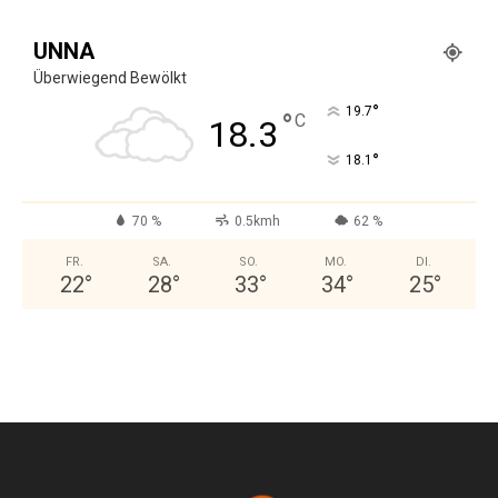
UNNA
Überwiegend Bewölkt
°
19.7
°
C
18.3
°
18.1
70 %
0.5kmh
62 %
FR.
SA.
SO.
MO.
DI.
22
°
28
°
33
°
34
°
25
°