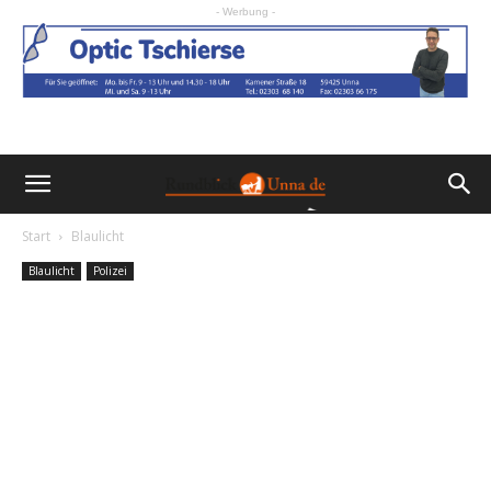
- Werbung -
Start
Blaulicht
Blaulicht
Polizei