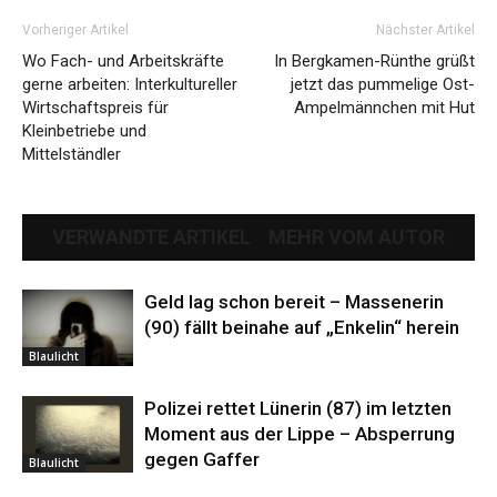
Vorheriger Artikel
Nächster Artikel
Wo Fach- und Arbeitskräfte
In Bergkamen-Rünthe grüßt
gerne arbeiten: Interkultureller
jetzt das pummelige Ost-
Wirtschaftspreis für
Ampelmännchen mit Hut
Kleinbetriebe und
Mittelständler
VERWANDTE ARTIKEL
MEHR VOM AUTOR
Geld lag schon bereit – Massenerin
(90) fällt beinahe auf „Enkelin“ herein
Blaulicht
Polizei rettet Lünerin (87) im letzten
Moment aus der Lippe – Absperrung
gegen Gaffer
Blaulicht