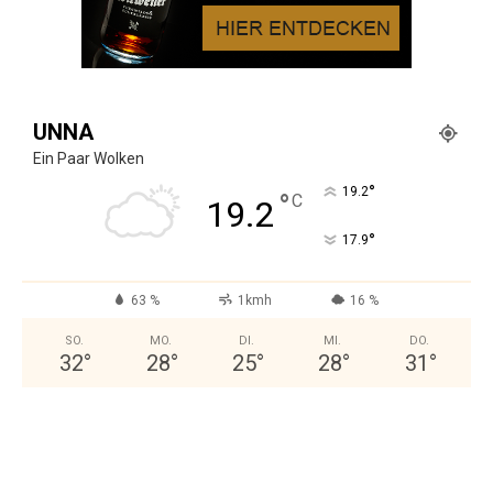
UNNA
Ein Paar Wolken
°
19.2
°
C
19.2
°
17.9
63 %
1kmh
16 %
SO.
MO.
DI.
MI.
DO.
32
°
28
°
25
°
28
°
31
°