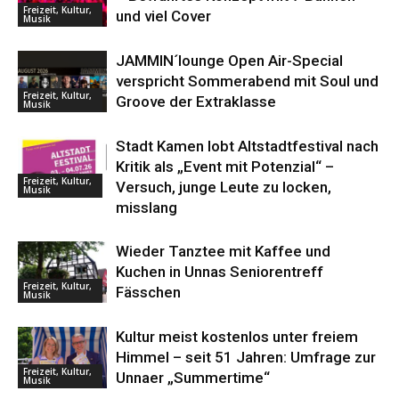
Freizeit, Kultur,
und viel Cover
Musik
JAMMIN´lounge Open Air-Special
verspricht Sommerabend mit Soul und
Freizeit, Kultur,
Groove der Extraklasse
Musik
Stadt Kamen lobt Altstadtfestival nach
Kritik als „Event mit Potenzial“ –
Freizeit, Kultur,
Versuch, junge Leute zu locken,
Musik
misslang
Wieder Tanztee mit Kaffee und
Kuchen in Unnas Seniorentreff
Freizeit, Kultur,
Fässchen
Musik
Kultur meist kostenlos unter freiem
Himmel – seit 51 Jahren: Umfrage zur
Freizeit, Kultur,
Unnaer „Summertime“
Musik