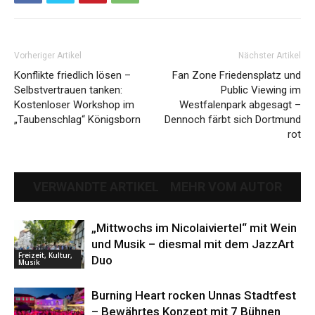
Vorheriger Artikel
Nächster Artikel
Konflikte friedlich lösen –
Fan Zone Friedensplatz und
Selbstvertrauen tanken:
Public Viewing im
Kostenloser Workshop im
Westfalenpark abgesagt –
„Taubenschlag“ Königsborn
Dennoch färbt sich Dortmund
rot
VERWANDTE ARTIKEL
MEHR VOM AUTOR
„Mittwochs im Nicolaiviertel“ mit Wein
und Musik – diesmal mit dem JazzArt
Freizeit, Kultur,
Duo
Musik
Burning Heart rocken Unnas Stadtfest
– Bewährtes Konzept mit 7 Bühnen