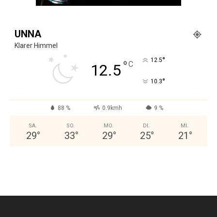
UNNA
Klarer Himmel
°
12.5
°
C
12.5
°
10.3
88 %
0.9kmh
9 %
SA.
SO.
MO.
DI.
MI.
29
°
33
°
29
°
25
°
21
°