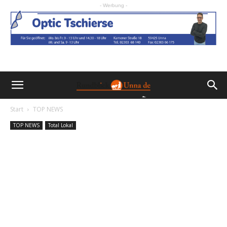
- Werbung -
Start
TOP NEWS
TOP NEWS
Total Lokal