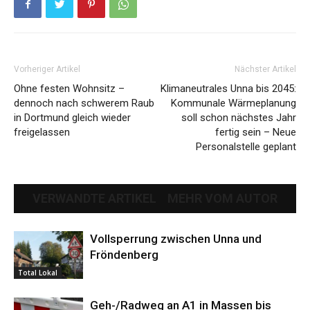
Vorheriger Artikel
Nächster Artikel
Ohne festen Wohnsitz –
Klimaneutrales Unna bis 2045:
dennoch nach schwerem Raub
Kommunale Wärmeplanung
in Dortmund gleich wieder
soll schon nächstes Jahr
freigelassen
fertig sein – Neue
Personalstelle geplant
VERWANDTE ARTIKEL
MEHR VOM AUTOR
Vollsperrung zwischen Unna und
Fröndenberg
Total Lokal
Geh-/Radweg an A1 in Massen bis