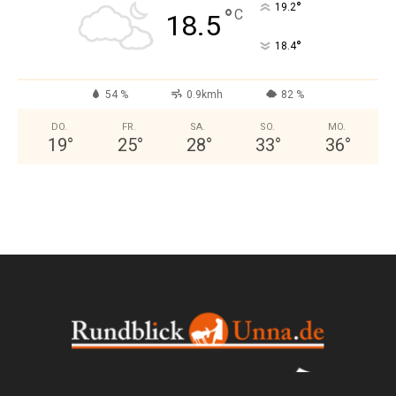
°
19.2
°
C
18.5
°
18.4
54 %
0.9kmh
82 %
DO.
FR.
SA.
SO.
MO.
19
°
25
°
28
°
33
°
36
°