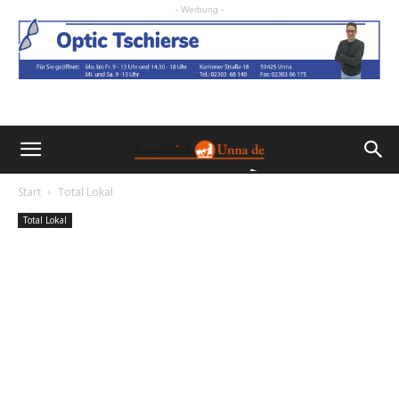
- Werbung -
Start
Total Lokal
Total Lokal