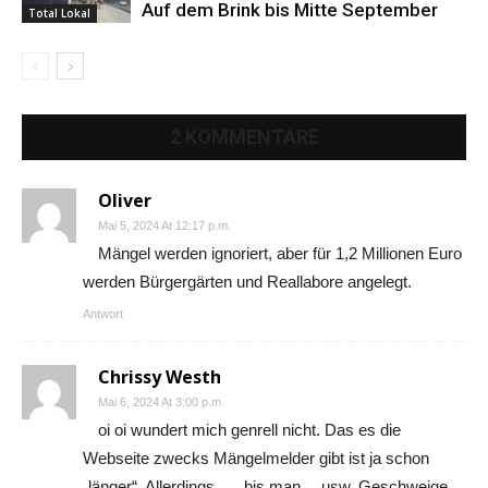
Auf dem Brink bis Mitte September
Total Lokal
2 KOMMENTARE
Oliver
Mai 5, 2024 At 12:17 p.m.
Mängel werden ignoriert, aber für 1,2 Millionen Euro
werden Bürgergärten und Reallabore angelegt.
Antwort
Chrissy Westh
Mai 6, 2024 At 3:00 p.m.
oi oi wundert mich genrell nicht. Das es die
Webseite zwecks Mängelmelder gibt ist ja schon
„länger“. Allerdings….. bis man… usw. Geschweige