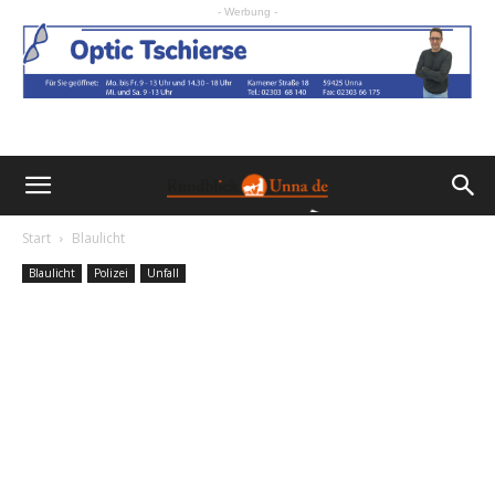
- Werbung -
Start
Blaulicht
Blaulicht
Polizei
Unfall