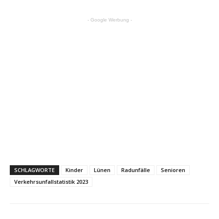
- Google Werbung -
SCHLAGWORTE
Kinder
Lünen
Radunfälle
Senioren
Verkehrsunfallstatistik 2023