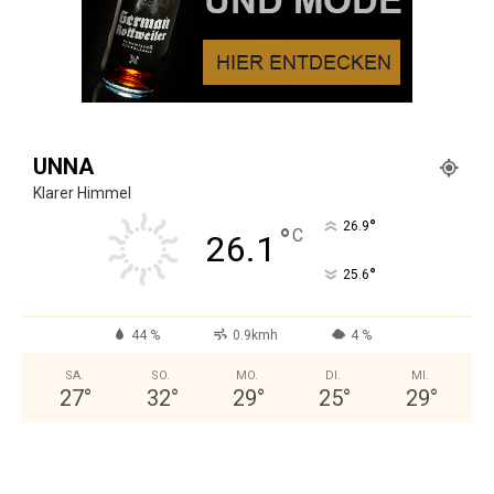
UNNA
Klarer Himmel
°
26.9
°
C
26.1
°
25.6
44 %
0.9kmh
4 %
SA.
SO.
MO.
DI.
MI.
27
°
32
°
29
°
25
°
29
°