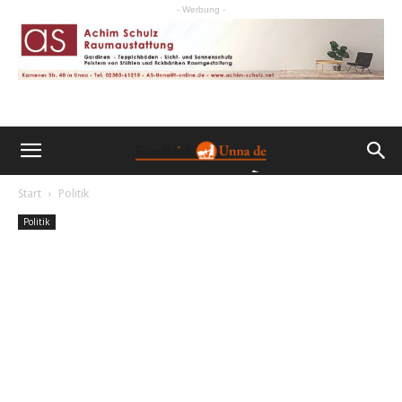
- Werbung -
Start
Politik
Politik