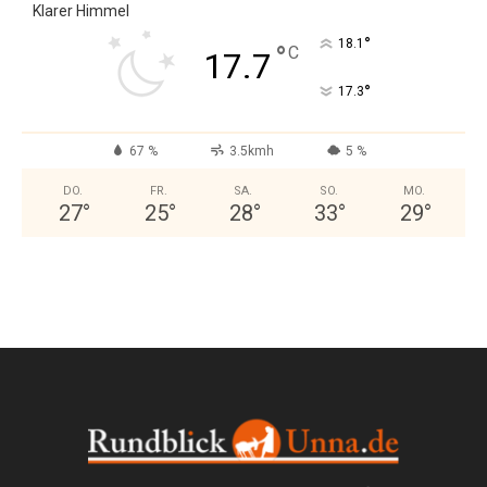
Klarer Himmel
°
18.1
°
C
17.7
°
17.3
67 %
3.5kmh
5 %
DO.
FR.
SA.
SO.
MO.
27
°
25
°
28
°
33
°
29
°