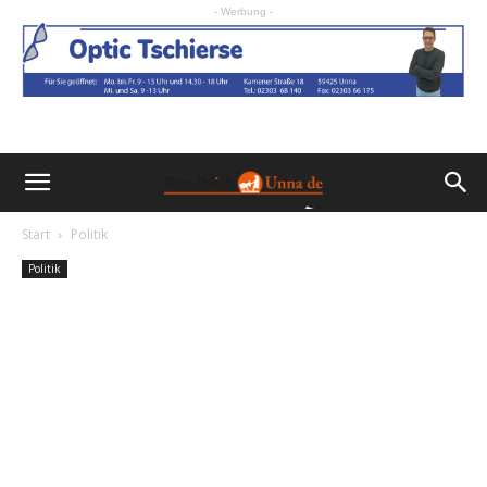
- Werbung -
Start
Politik
Politik