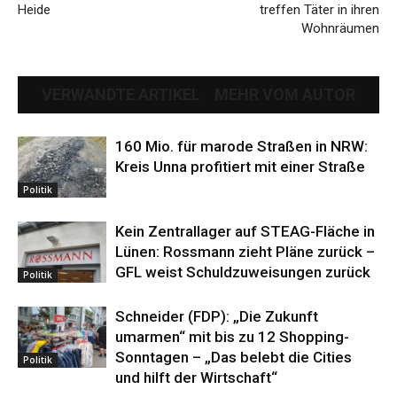
Heide
treffen Täter in ihren
Wohnräumen
VERWANDTE ARTIKEL
MEHR VOM AUTOR
160 Mio. für marode Straßen in NRW:
Kreis Unna profitiert mit einer Straße
Politik
Kein Zentrallager auf STEAG-Fläche in
Lünen: Rossmann zieht Pläne zurück –
GFL weist Schuldzuweisungen zurück
Politik
Schneider (FDP): „Die Zukunft
umarmen“ mit bis zu 12 Shopping-
Sonntagen – „Das belebt die Cities
Politik
und hilft der Wirtschaft“