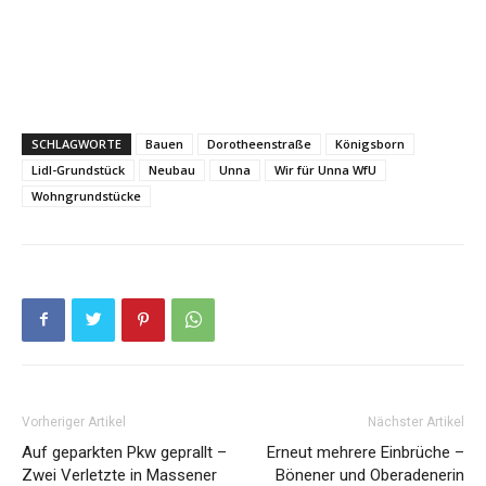
SCHLAGWORTE
Bauen
Dorotheenstraße
Königsborn
Lidl-Grundstück
Neubau
Unna
Wir für Unna WfU
Wohngrundstücke
Vorheriger Artikel
Nächster Artikel
Auf geparkten Pkw geprallt –
Erneut mehrere Einbrüche –
Zwei Verletzte in Massener
Bönener und Oberadenerin