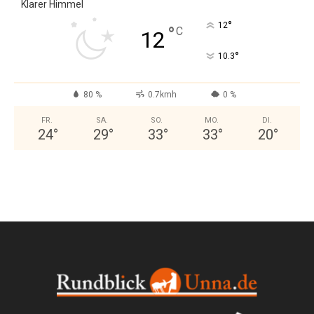
Klarer Himmel
°
12
°
C
12
°
10.3
80 %
0.7kmh
0 %
FR.
SA.
SO.
MO.
DI.
24
°
29
°
33
°
33
°
20
°