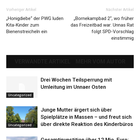
Vorheriger Artikel
Nächster Artikel
„Honigdiebe“ der PWG luden
„Bornekampbad 2“, wo früher
Kita-Kinder zum
das Freizeitbad war: Unnas Rat
Bienenstreicheln ein
folgt SPD-Vorschlag
einstimmig
VERWANDTE ARTIKEL
MEHR VOM AUTOR
Drei Wochen Teilsperrung mit
Umleitung im Unnaer Osten
Uncategorized
Junge Mutter ärgert sich über
Spielplätze in Massen – und freut sich
über direkte Reaktion des Kinderbüros
Uncategorized
Gesamtinvestition über 12 Mio. Euro: