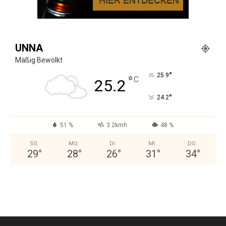
UNNA
Mäßig Bewölkt
°
25.9
°
C
25.2
°
24.2
51 %
3.2kmh
48 %
SO.
MO.
DI.
MI.
DO.
29
°
28
°
26
°
31
°
34
°