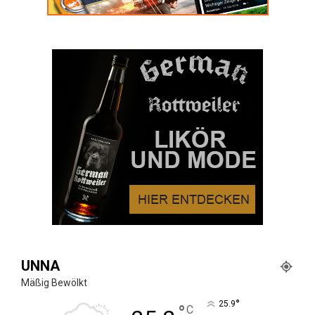
UNNA
Mäßig Bewölkt
°
25.9
°
C