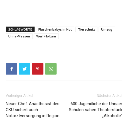
SCHLAGWORTE
Flaschenbabys in Not
Tierschutz
Umzug
Unna-Massen
Werl-Holtum
Vorheriger Artikel
Nächster Artikel
Neuer Chef-Anästhesist des
600 Jugendliche der Unnaer
CKU sichert auch
Schulen sahen Theaterstück
Notarztversorgung in Region
„Alkohölle“