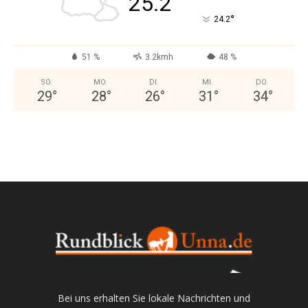
25.2
°
24.2
51 %
3.2kmh
48 %
SO.
MO.
DI.
MI.
DO.
29
°
28
°
26
°
31
°
34
°
Bei uns erhalten Sie lokale Nachrichten und