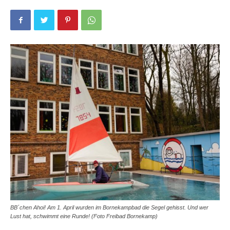
BB´chen Ahoi! Am 1. April wurden im Bornekampbad die Segel gehisst. Und wer
Lust hat, schwimmt eine Runde! (Foto Freibad Bornekamp)