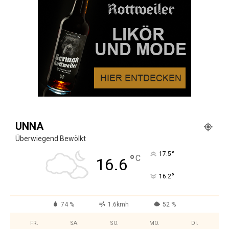
UNNA
Überwiegend Bewölkt
°
17.5
°
C
16.6
°
16.2
74 %
1.6kmh
52 %
FR.
SA.
SO.
MO.
DI.