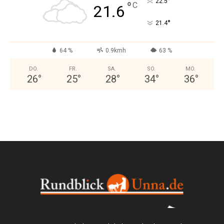
°
22.5
°
C
21.6
°
21.4
64 %
0.9kmh
63 %
DO.
FR.
SA.
SO.
MO.
26
°
25
°
28
°
34
°
36
°