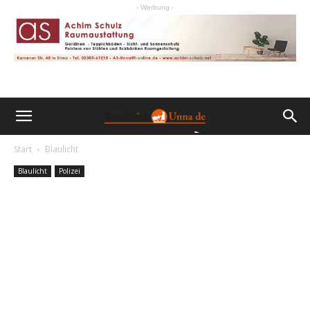
- Werbung -
Start
Blaulicht
Blaulicht
Polizei