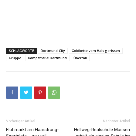
SCHLAGWORTE
Dortmund-City
Goldkette vom Hals gerissen
Gruppe
Kampstraße Dortmund
Überfall
Vorheriger Artikel
Nächster Artikel
Flohmarkt am Haarstrang-
Hellweg-Realschule Massen
Sportplatz – wer will
erhält als einzige Schule im