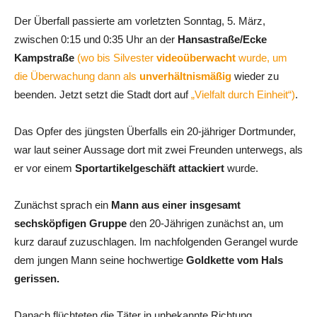
Der Überfall passierte am vorletzten Sonntag, 5. März,
zwischen 0:15 und 0:35 Uhr an der
Hansastraße/Ecke
Kampstraße
(wo bis Silvester
videoüberwacht
wurde, um
die Überwachung dann als
unverhältnismäßig
wieder zu
beenden. Jetzt setzt die Stadt dort auf
„Vielfalt durch Einheit“)
.
Das Opfer des jüngsten Überfalls ein 20-jähriger Dortmunder,
war laut seiner Aussage dort mit zwei Freunden unterwegs, als
er vor einem
Sportartikelgeschäft attackiert
wurde.
Zunächst sprach ein
Mann aus einer insgesamt
sechsköpfigen Gruppe
den 20-Jährigen zunächst an, um
kurz darauf zuzuschlagen. Im nachfolgenden Gerangel wurde
dem jungen Mann seine hochwertige
Goldkette vom Hals
gerissen.
Danach flüchteten die Täter in unbekannte Richtung.