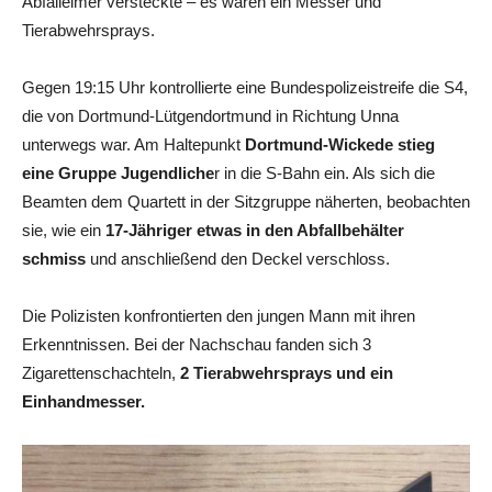
Abfalleimer versteckte – es waren ein Messer und
Tierabwehrsprays.
Gegen 19:15 Uhr kontrollierte eine Bundespolizeistreife die S4,
die von Dortmund-Lütgendortmund in Richtung Unna
unterwegs war. Am Haltepunkt
Dortmund-Wickede stieg
eine Gruppe Jugendliche
r in die S-Bahn ein. Als sich die
Beamten dem Quartett in der Sitzgruppe näherten, beobachten
sie, wie ein
17-Jähriger etwas in den Abfallbehälter
schmiss
und anschließend den Deckel verschloss.
Die Polizisten konfrontierten den jungen Mann mit ihren
Erkenntnissen. Bei der Nachschau fanden sich 3
Zigarettenschachteln,
2 Tierabwehrsprays und ein
Einhandmesser.