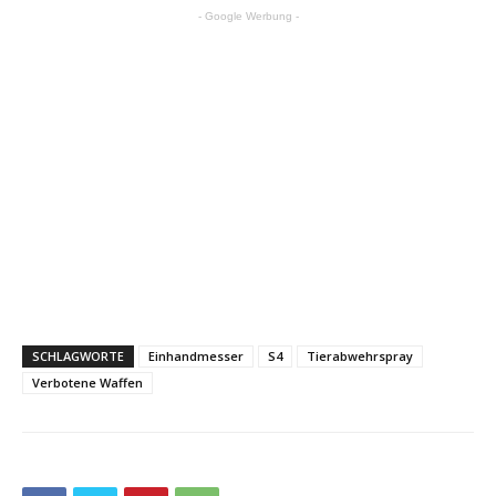
- Google Werbung -
SCHLAGWORTE
Einhandmesser
S4
Tierabwehrspray
Verbotene Waffen