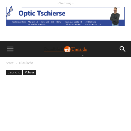
- Werbung -
Start
Blaulicht
Blaulicht
Polizei