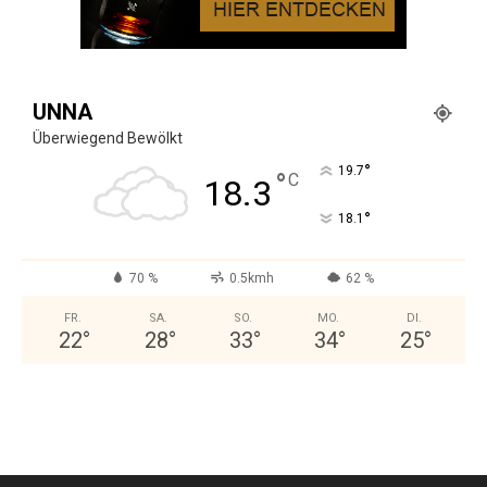
UNNA
Überwiegend Bewölkt
°
19.7
°
C
18.3
°
18.1
70 %
0.5kmh
62 %
FR.
SA.
SO.
MO.
DI.
22
°
28
°
33
°
34
°
25
°