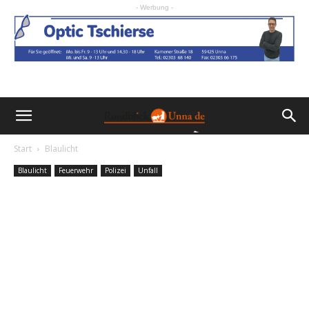
- Werbung -
Start
Blaulicht
Blaulicht
Feuerwehr
Polizei
Unfall