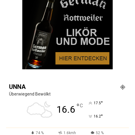
UNNA
Überwiegend Bewölkt
°
17.5
°
C
16.6
°
16.2
74 %
1.6kmh
52 %