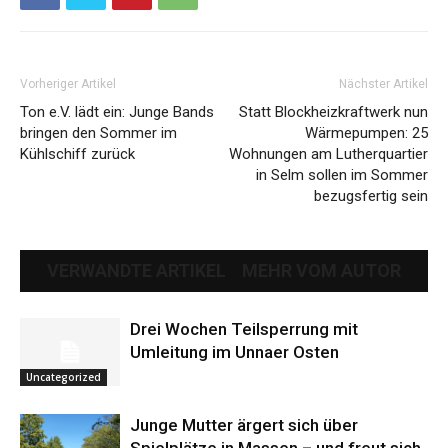
Vorheriger Artikel
Nächster Artikel
Ton e.V. lädt ein: Junge Bands
Statt Blockheizkraftwerk nun
bringen den Sommer im
Wärmepumpen: 25
Kühlschiff zurück
Wohnungen am Lutherquartier
in Selm sollen im Sommer
bezugsfertig sein
VERWANDTE ARTIKEL
MEHR VOM AUTOR
Drei Wochen Teilsperrung mit
Umleitung im Unnaer Osten
Uncategorized
Junge Mutter ärgert sich über
Spielplätze in Massen – und freut sich