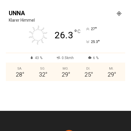
UNNA
Klarer Himmel
°
27
°
C
26.3
°
25.3
43 %
0.5kmh
6 %
SA.
SO.
MO.
DI.
MI.
28
°
32
°
29
°
25
°
29
°