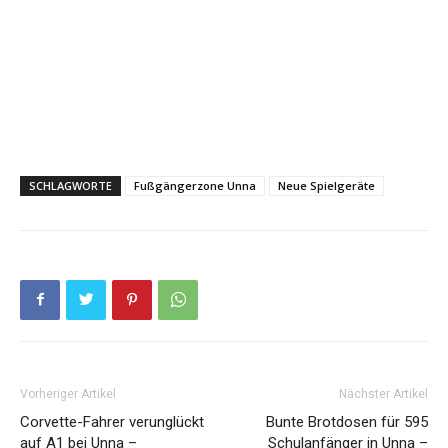
SCHLAGWORTE
Fußgängerzone Unna
Neue Spielgeräte
Vorheriger Artikel
Nächster Artikel
Corvette-Fahrer verunglückt
Bunte Brotdosen für 595
auf A1 bei Unna –
Schulanfänger in Unna –