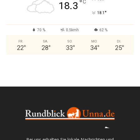
°
C
18.3
°
18.1
70 %
0.5kmh
62 %
FR.
SA.
SO.
MO.
DI.
22
°
28
°
33
°
34
°
25
°
Bei uns erhalten Sie lokale Nachrichten und