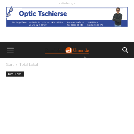
- Werbung -
Start
Total Lokal
Total Lokal