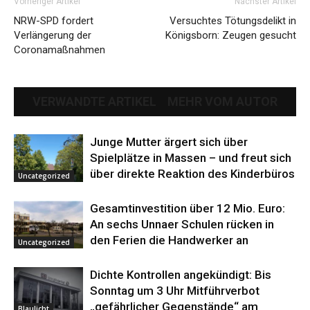
Vorheriger Artikel
Nächster Artikel
NRW-SPD fordert
Versuchtes Tötungsdelikt in
Verlängerung der
Königsborn: Zeugen gesucht
Coronamaßnahmen
VERWANDTE ARTIKEL
MEHR VOM AUTOR
Junge Mutter ärgert sich über
Spielplätze in Massen – und freut sich
über direkte Reaktion des Kinderbüros
Uncategorized
Gesamtinvestition über 12 Mio. Euro:
An sechs Unnaer Schulen rücken in
den Ferien die Handwerker an
Uncategorized
Dichte Kontrollen angekündigt: Bis
Sonntag um 3 Uhr Mitführverbot
„gefährlicher Gegenstände“ am
Blaulicht