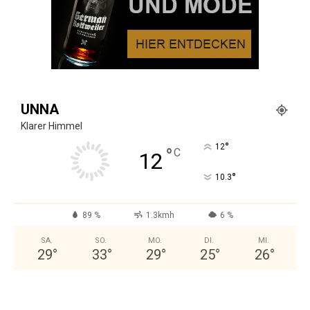
UNNA
Klarer Himmel
°
12
°
C
12
°
10.3
89 %
1.3kmh
6 %
SA.
SO.
MO.
DI.
MI.
29
°
33
°
29
°
25
°
26
°