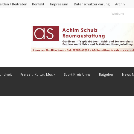
lden / Beitreten
Kontakt
Impressum
Datenschutzerklärung
Archiv
- Werbung -
undheit
Freizeit, Kultur, Musik
Sport Kreis Unna
Ratgeber
News-