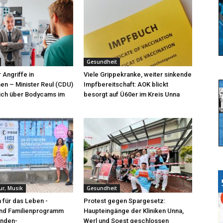
Gesundheit
Angriffe in
Viele Grippekranke, weiter sinkende
n – Minister Reul (CDU)
Impfbereitschaft: AOK blickt
sich über Bodycams im
besorgt auf Ü60er im Kreis Unna
tur, Musik
Gesundheit
für das Leben -
Protest gegen Spargesetz:
und Familienprogramm
Haupteingänge der Kliniken Unna,
unden-
Werl und Soest geschlossen