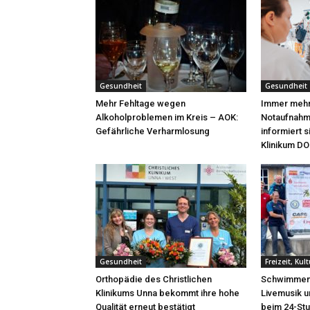
Gesundheit
Gesundheit
Mehr Fehltage wegen
Immer mehr 
Alkoholproblemen im Kreis – AOK:
Notaufnahme
Gefährliche Verharmlosung
informiert 
Klinikum DO
Gesundheit
Freizeit, Kul
Orthopädie des Christlichen
Schwimmen 
Klinikums Unna bekommt ihre hohe
Livemusik 
Qualität erneut bestätigt
beim 24-St