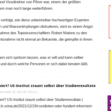
nd Vizedirektor von Pfizer war, einem der größten
ann man noch lange weiterführen.
erfolgt, wie diese unbestreibar hochwertigen Experten
 und Massenimpfungen diskutieren, wird es einem Angst
ngnahme des Topwissenschaftlers Robert Malone zu den
tsnahme nicht einmal an Bekannte, die geimpfte in ihrem
nn sich spritzen lassen, was er will und kann selber
 und durch welche Personen er sich dabei beraten läßt.
miert? US-Institut staunt selbst über Studienresultate
Dezember 20, 2021 At 7:49 a.m.
ert? US-Institut staunt selbst über Studienresultate |
-unna.de/2021/12/19/covidioten-oder-fundiert-informiert-