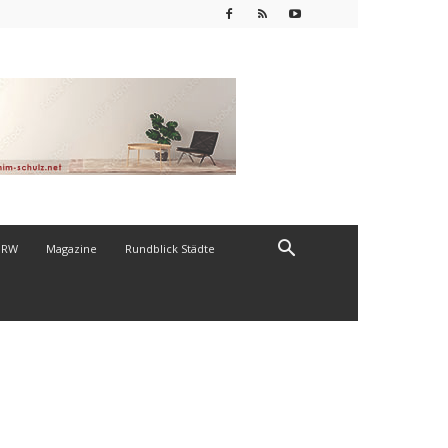
NRW
Magazine
Rundblick Städte