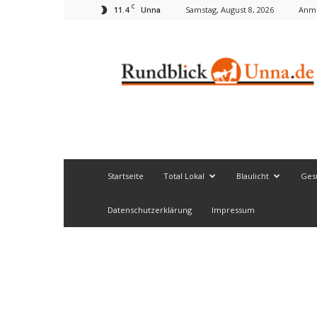
C
11.4
Samstag, August 8, 2026
Anme
Unna
Rundblick
Unna
Startseite
Total Lokal
Blaulicht
Ges
Datenschutzerklärung
Impressum