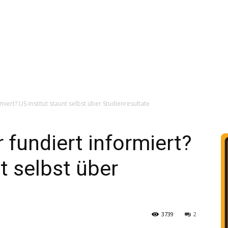
miert? US-Institut staunt selbst über Studienresultate
 fundiert informiert?
t selbst über
3739
2