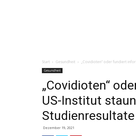
Start
Gesundheit
„Covidioten“ oder fundiert infor
Gesundheit
„Covidioten“ oder
US-Institut staun
Studienresultate
Dezember 19, 2021