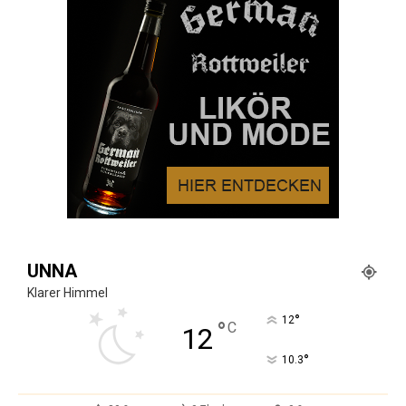
UNNA
Klarer Himmel
°
12
°
C
12
°
10.3