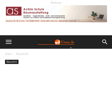
- Werbung -
Start
Blaulicht
Blaulicht