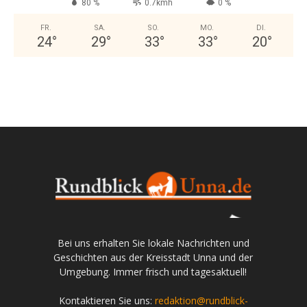
80 %
0.7kmh
0 %
FR.
SA.
SO.
MO.
DI.
24
°
29
°
33
°
33
°
20
°
Bei uns erhalten Sie lokale Nachrichten und
Geschichten aus der Kreisstadt Unna und der
Umgebung. Immer frisch und tagesaktuell!
Kontaktieren Sie uns:
redaktion@rundblick-