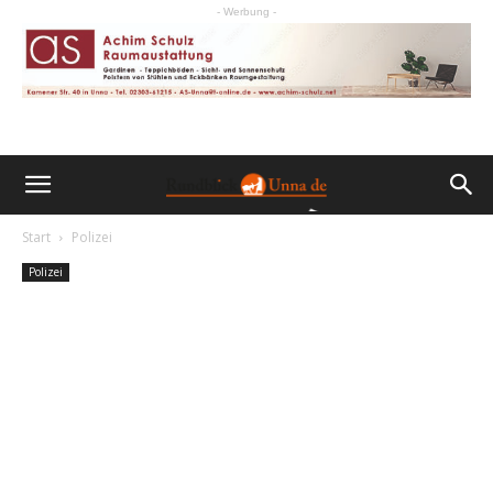
- Werbung -
Start
Polizei
Polizei