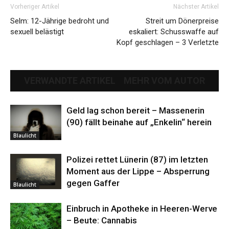
Vorheriger Artikel
Nächster Artikel
Selm: 12-Jährige bedroht und
Streit um Dönerpreise
sexuell belästigt
eskaliert: Schusswaffe auf
Kopf geschlagen – 3 Verletzte
VERWANDTE ARTIKEL
MEHR VOM AUTOR
Geld lag schon bereit – Massenerin
(90) fällt beinahe auf „Enkelin“ herein
Blaulicht
Polizei rettet Lünerin (87) im letzten
Moment aus der Lippe – Absperrung
gegen Gaffer
Blaulicht
Einbruch in Apotheke in Heeren-Werve
– Beute: Cannabis