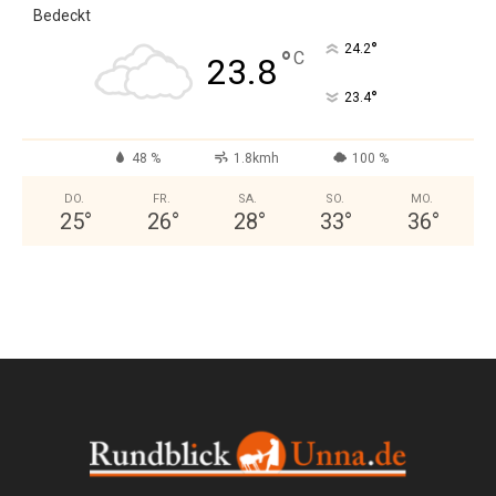
Bedeckt
°
24.2
°
C
23.8
°
23.4
48 %
1.8kmh
100 %
DO.
FR.
SA.
SO.
MO.
25
°
26
°
28
°
33
°
36
°