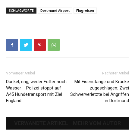
SCHLAGWORTE
Dortmund Airport
Flugreisen
Vorheriger Artikel
Nächster Artikel
Dunkel, eng, weder Futter noch
Mit Eisenstange und Krücke
Wasser – Polizei stoppt auf
zugeschlagen: Zwei
A45 Hundetransport mit Ziel
Schwerverletzte bei Angriffen
England
in Dortmund
VERWANDTE ARTIKEL
MEHR VOM AUTOR