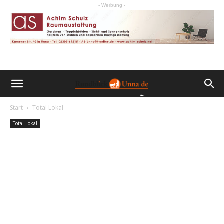
- Werbung -
Start
Total Lokal
Total Lokal