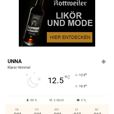
UNNA
Klarer Himmel
°
12.5
°
C
12.5
°
10.3
88 %
0.9kmh
9 %
SA.
SO.
MO.
DI.
MI.