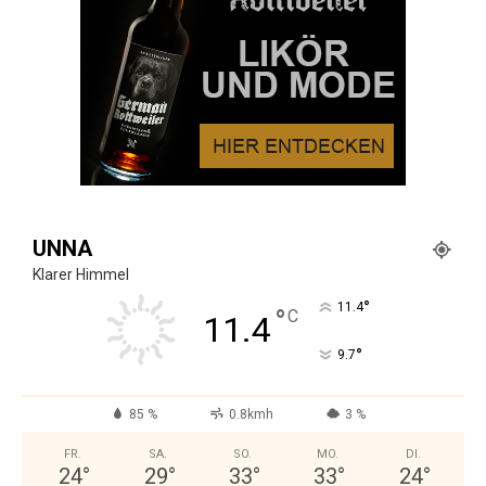
UNNA
Klarer Himmel
°
11.4
°
C
11.4
°
9.7
85 %
0.8kmh
3 %
FR.
SA.
SO.
MO.
DI.
24
°
29
°
33
°
33
°
24
°