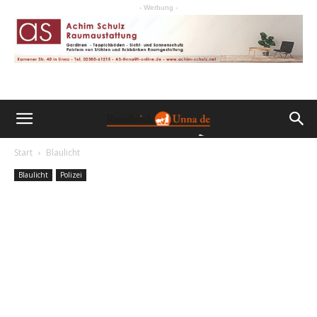
- Werbung -
Start
Blaulicht
Blaulicht
Polizei