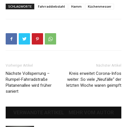
SCHLAGWORTE
Fahrraddiebstahl
Hamm
Küchenmesser
Vorheriger Artikel
Nächster Artikel
Nächste Vollsperrung –
Kreis erweitet Corona-Infos
Rumpel-Fahrradstraße
weiter: So viele „Neufälle“ der
Platanenallee wird früher
letzten Woche waren geimpft
saniert
VERWANDTE ARTIKEL
MEHR VOM AUTOR