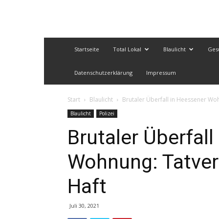
Startseite
Total Lokal
Blaulicht
Ges
Datenschutzerklärung
Impressum
Start
Blaulicht
Brutaler Überfall in Heessener Woh
Blaulicht
Polizei
Brutaler Überfall
Wohnung: Tatverd
Haft
Juli 30, 2021