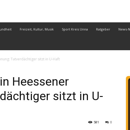
undheit
Freizeit, Kultur, Musik
Sport Kreis Unna
Ratgeber
News-
nung: Tatverdächtiger sitzt in U-Haft
 in Heessener
ächtiger sitzt in U-
581
0