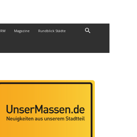
NRW
Magazine
Rundblick Städte