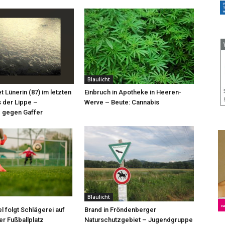
Blaulicht
et Lünerin (87) im letzten
Einbruch in Apotheke in Heeren-
 der Lippe –
Werve – Beute: Cannabis
 gegen Gaffer
Blaulicht
l folgt Schlägerei auf
Brand in Fröndenberger
r Fußballplatz
Naturschutzgebiet – Jugendgruppe