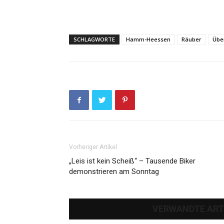
SCHLAGWORTE
Hamm-Heessen
Räuber
Übe
Vorheriger Artikel
„Leis ist kein Scheiß“ – Tausende Biker
demonstrieren am Sonntag
VERWANDTE ART