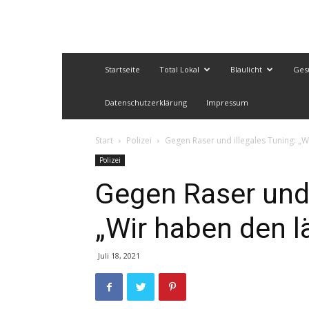
Startseite
Total Lokal
Blaulicht
Ges
Datenschutzerklärung
Impressum
Start
Polizei
Gegen Raser und illegales Tuning: „
Polizei
Gegen Raser und 
„Wir haben den l
Juli 18, 2021