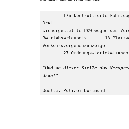
   -	176 kontrollierte Fahrzeuge und 279 Personenkontrollen -	
Drei 

sichergestellte PKW wegen des Ver
Betriebserlaubnis -	18 Platzverweise -	Eine 
Verkehrsvergehensanzeige 

-	27 Ordnungswidrigkeitenanzeigen -	74 Verwarngelder 

"
Und an dieser Stelle das Verspre
dran!"
Quelle: Polizei Dortmund 
-