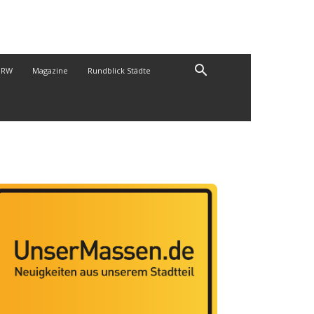
NRW
Magazine
Rundblick Städte