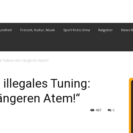
undheit
Freizeit, Kultur, Musik
Sport Kreis Unna
Ratgeber
News-
Wir haben den längeren Atem!“
illegales Tuning:
ängeren Atem!“
457
0