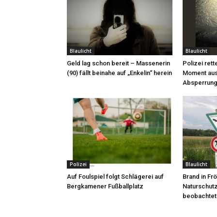
Blaulicht
Blaulicht
Geld lag schon bereit – Massenerin
Polizei rett
(90) fällt beinahe auf „Enkelin“ herein
Moment aus
Absperrung
Polizei
Blaulicht
Auf Foulspiel folgt Schlägerei auf
Brand in F
Bergkamener Fußballplatz
Naturschut
beobachtet