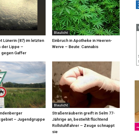
Blaulicht
et Lünerin (87) im letzten
Einbruch in Apotheke in Heeren-
 der Lippe –
Werve – Beute: Cannabis
 gegen Gaffer
Blaulicht
röndenberger
Straßenräuberin greift in Selm 77-
zgebiet – Jugendgruppe
Jährige an, bestiehlt flüchtend
Rollstuhlfahrer – Zeuge schnappt
sie