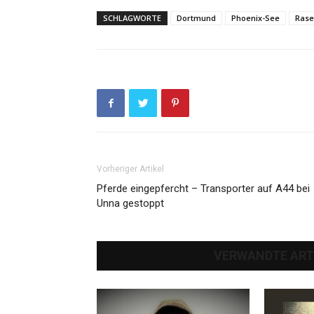
SCHLAGWORTE
Dortmund
Phoenix-See
Rase
Vorheriger Artikel
Pferde eingepfercht – Transporter auf A44 bei
Unna gestoppt
VERWANDTE ART