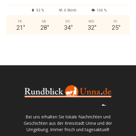
53 %
0.9kmh
100 %
FR.
SA.
SO.
MO.
DI.
21
°
28
°
34
°
32
°
25
°
Bei uns erhalten Sie lokale Nachrichten und
Geschichten aus der Kreisstadt Unna und der
Umgebung. Immer frisch und tagesaktuell!