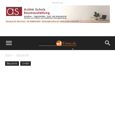
- Werbung -
Start
Blaulicht
Blaulicht
Unfall