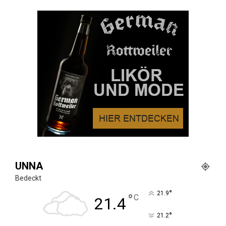
UNNA
Bedeckt
°
21.9
°
C
21.4
°
21.2