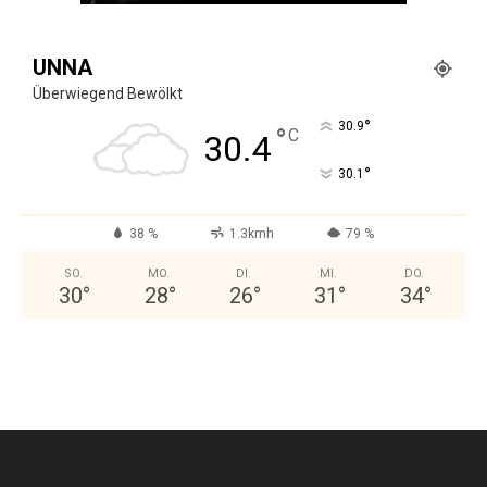
UNNA
Überwiegend Bewölkt
°
30.9
°
C
30.4
°
30.1
38 %
1.3kmh
79 %
SO.
MO.
DI.
MI.
DO.
30
°
28
°
26
°
31
°
34
°