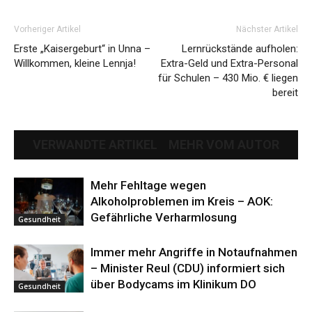
Vorheriger Artikel
Nächster Artikel
Erste „Kaisergeburt“ in Unna –
Lernrückstände aufholen:
Willkommen, kleine Lennja!
Extra-Geld und Extra-Personal
für Schulen – 430 Mio. € liegen
bereit
VERWANDTE ARTIKEL
MEHR VOM AUTOR
Mehr Fehltage wegen
Alkoholproblemen im Kreis – AOK:
Gefährliche Verharmlosung
Gesundheit
Immer mehr Angriffe in Notaufnahmen
– Minister Reul (CDU) informiert sich
über Bodycams im Klinikum DO
Gesundheit