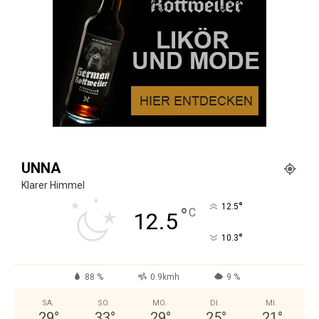
UNNA
Klarer Himmel
°
12.5
°
C
12.5
°
10.3
88 %
0.9kmh
9 %
SA.
SO.
MO.
DI.
MI.
29
°
33
°
29
°
25
°
21
°