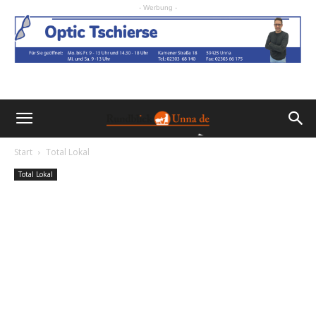
- Werbung -
Start
Total Lokal
Total Lokal