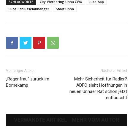
SCHLAGWORTE
City-Werbering Unna CWU
Luca-App
Luca-Schlüsselanhänger
Stadt Unna
Vorheriger Artikel
Nächster Artikel
„Regenfrau“ zurück im
Mehr Sicherheit für Radler?
Bornekamp
ADFC sieht Hoffnungen in
neuen Unnaer Rat schon jetzt
enttäuscht
VERWANDTE ARTIKEL
MEHR VOM AUTOR