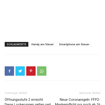
SCHLAGWORTE
Handy am Steuer
Smartphone am Steuer
Vorheriger Artikel
Nächster Artikel
Öffnungsstufe 2 erreicht:
Neue Coronaregeln: FFP2-
Diese Lockerungen gelten seit
Maskenpflicht nur noch ab 16