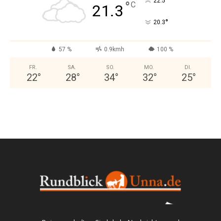
°
22.5
°
C
21.3
°
20.3
57 %
0.9kmh
100 %
FR.
SA.
SO.
MO.
DI.
22
°
28
°
34
°
32
°
25
°