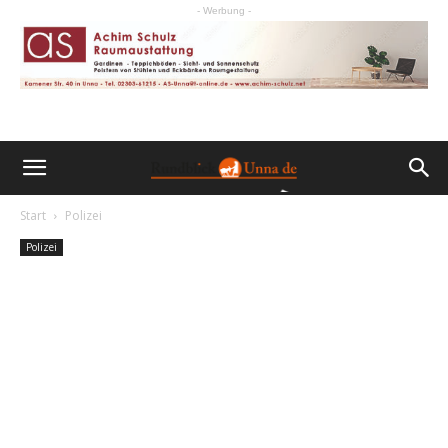
- Werbung -
Start
Polizei
Polizei