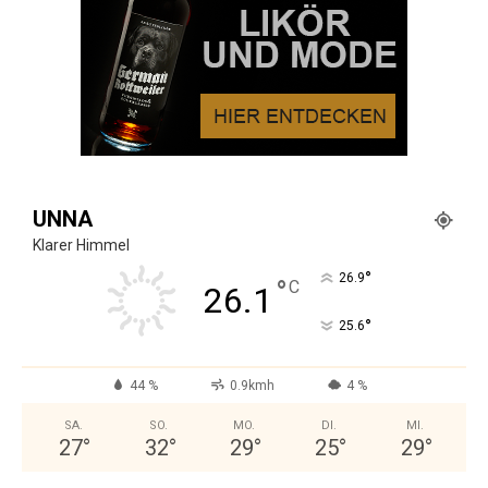
UNNA
Klarer Himmel
°
26.9
°
C
26.1
°
25.6
44 %
0.9kmh
4 %
SA.
SO.
MO.
DI.
MI.
27
°
32
°
29
°
25
°
29
°