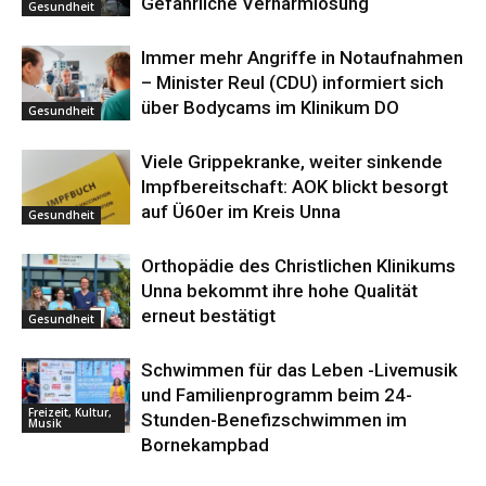
Gefährliche Verharmlosung
Gesundheit
Immer mehr Angriffe in Notaufnahmen
– Minister Reul (CDU) informiert sich
über Bodycams im Klinikum DO
Gesundheit
Viele Grippekranke, weiter sinkende
Impfbereitschaft: AOK blickt besorgt
auf Ü60er im Kreis Unna
Gesundheit
Orthopädie des Christlichen Klinikums
Unna bekommt ihre hohe Qualität
erneut bestätigt
Gesundheit
Schwimmen für das Leben -Livemusik
und Familienprogramm beim 24-
Freizeit, Kultur,
Stunden-Benefizschwimmen im
Musik
Bornekampbad