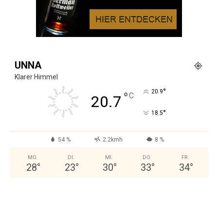
UNNA
Klarer Himmel
°
20.9
°
C
20.7
°
18.5
54 %
2.2kmh
8 %
MO.
DI.
MI.
DO.
FR.
28
°
23
°
30
°
33
°
34
°