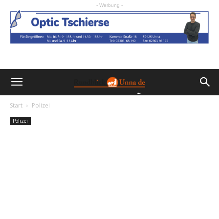
- Werbung -
Start
Polizei
Polizei