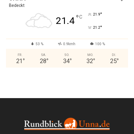
Bedeckt
°
21.9
°
C
21.4
°
21.2
53 %
0.9kmh
100 %
FR.
SA.
SO.
MO.
DI.
21
°
28
°
34
°
32
°
25
°