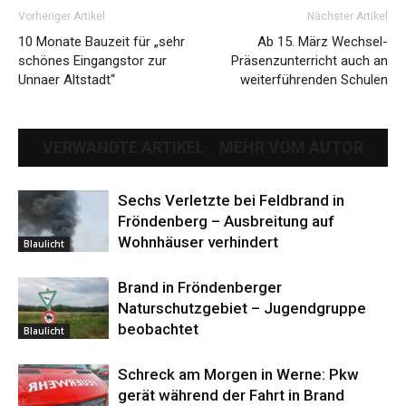
Vorheriger Artikel
Nächster Artikel
10 Monate Bauzeit für „sehr
Ab 15. März Wechsel-
schönes Eingangstor zur
Präsenzunterricht auch an
Unnaer Altstadt“
weiterführenden Schulen
VERWANDTE ARTIKEL
MEHR VOM AUTOR
Sechs Verletzte bei Feldbrand in
Fröndenberg – Ausbreitung auf
Wohnhäuser verhindert
Blaulicht
Brand in Fröndenberger
Naturschutzgebiet – Jugendgruppe
beobachtet
Blaulicht
Schreck am Morgen in Werne: Pkw
gerät während der Fahrt in Brand