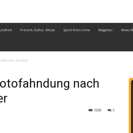
undheit
Freizeit, Kultur, Musik
Sport Kreis Unna
Ratgeber
News-
reifachen Räuber
 Fotofahndung nach
er
1255
0