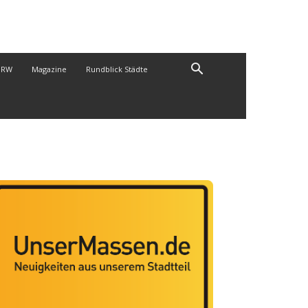
NRW
Magazine
Rundblick Städte