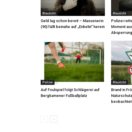
Blaulicht
Blaulicht
Geld lag schon bereit – Massenerin
Polizei rett
(90) fällt beinahe auf „Enkelin“ herein
Moment aus
Absperrung
Polizei
Blaulicht
Auf Foulspiel folgt Schlägerei auf
Brand in F
Bergkamener Fußballplatz
Naturschut
beobachtet