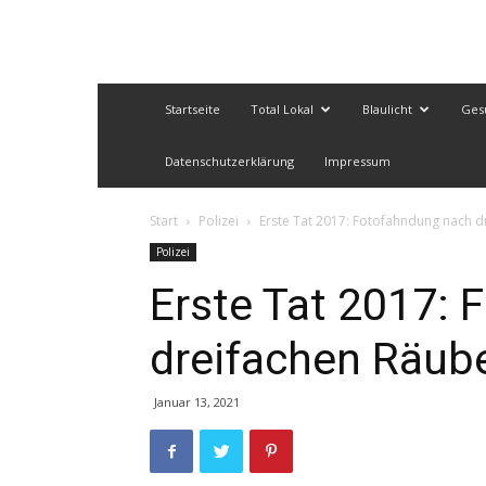
Startseite
Total Lokal
Blaulicht
Ges
Datenschutzerklärung
Impressum
Start
Polizei
Erste Tat 2017: Fotofahndung nach d
Polizei
Erste Tat 2017:
dreifachen Räub
Januar 13, 2021