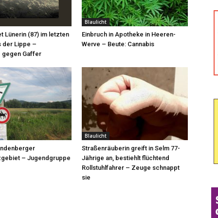
Blaulicht
et Lünerin (87) im letzten
Einbruch in Apotheke in Heeren-
 der Lippe –
Werve – Beute: Cannabis
 gegen Gaffer
Blaulicht
röndenberger
Straßenräuberin greift in Selm 77-
zgebiet – Jugendgruppe
Jährige an, bestiehlt flüchtend
Rollstuhlfahrer – Zeuge schnappt
sie