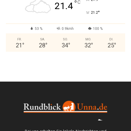
°
C
21.4
°
21.2
53 %
0.9kmh
100 %
FR.
SA.
SO.
MO.
DI.
21
°
28
°
34
°
32
°
25
°