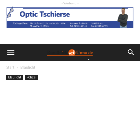
- Werbung -
Start
Blaulicht
Blaulicht
Polizei