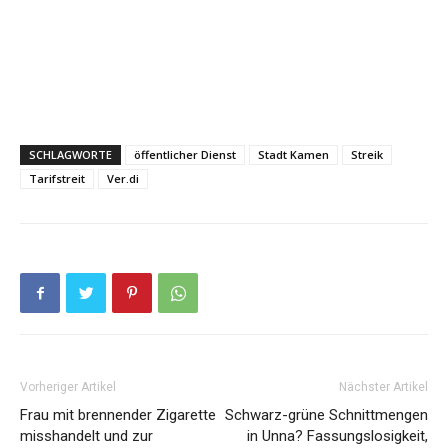
SCHLAGWORTE
öffentlicher Dienst
Stadt Kamen
Streik
Tarifstreit
Ver.di
Vorheriger Artikel
Nächster Artikel
Frau mit brennender Zigarette
Schwarz-grüne Schnittmengen
misshandelt und zur
in Unna? Fassungslosigkeit,