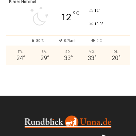
Klarer Himmel
°
12
°
C
12
°
10.3
80 %
0.7kmh
0 %
FR.
SA.
SO.
MO.
DI.
24
°
29
°
33
°
33
°
20
°