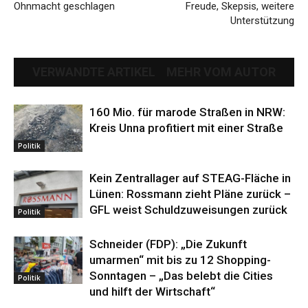
Ohnmacht geschlagen
Freude, Skepsis, weitere
Unterstützung
VERWANDTE ARTIKEL
MEHR VOM AUTOR
160 Mio. für marode Straßen in NRW:
Kreis Unna profitiert mit einer Straße
Politik
Kein Zentrallager auf STEAG-Fläche in
Lünen: Rossmann zieht Pläne zurück –
GFL weist Schuldzuweisungen zurück
Politik
Schneider (FDP): „Die Zukunft
umarmen“ mit bis zu 12 Shopping-
Sonntagen – „Das belebt die Cities
Politik
und hilft der Wirtschaft“