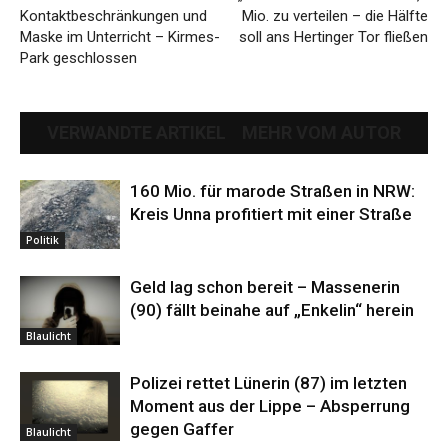
Kontaktbeschränkungen und
Mio. zu verteilen – die Hälfte
Maske im Unterricht – Kirmes-
soll ans Hertinger Tor fließen
Park geschlossen
VERWANDTE ARTIKEL
MEHR VOM AUTOR
160 Mio. für marode Straßen in NRW:
Kreis Unna profitiert mit einer Straße
Politik
Geld lag schon bereit – Massenerin
(90) fällt beinahe auf „Enkelin“ herein
Blaulicht
Polizei rettet Lünerin (87) im letzten
Moment aus der Lippe – Absperrung
gegen Gaffer
Blaulicht