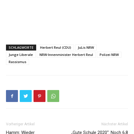
SCHLAGWORTE
Herbert Reul (CDU)
JuLis NRW
Junge Liberale
NRW-Innenminister Herbert Reul
Polizei NRW
Rassismus
Vorheriger Artikel
Nächster Artikel
Hamm: Wieder
„Gute Schule 2020“: Noch 6,8