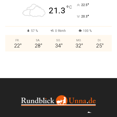
°
22.5
°
C
21.3
°
20.3
57 %
0.9kmh
100 %
FR.
SA.
SO.
MO.
DI.
22
°
28
°
34
°
32
°
25
°