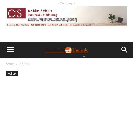
- Werbung -
Start
Politik
Politik