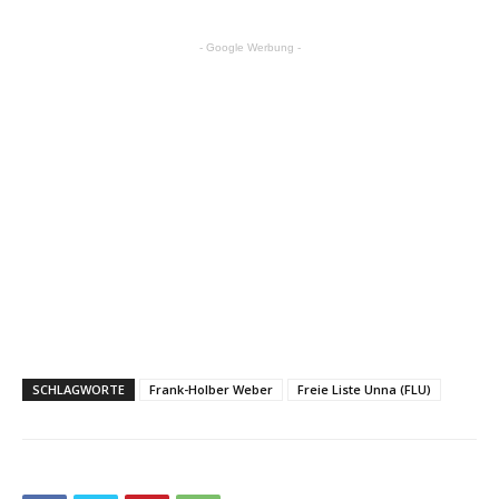
- Google Werbung -
SCHLAGWORTE
Frank-Holber Weber
Freie Liste Unna (FLU)