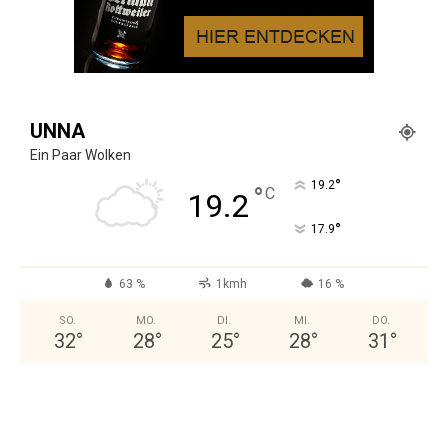
UNNA
Ein Paar Wolken
°
19.2
°
C
19.2
°
17.9
63 %
1kmh
16 %
SO.
MO.
DI.
MI.
DO.
32
°
28
°
25
°
28
°
31
°