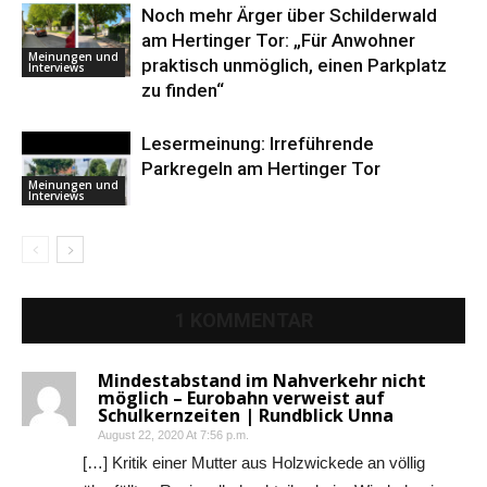
Noch mehr Ärger über Schilderwald
am Hertinger Tor: „Für Anwohner
Meinungen und
praktisch unmöglich, einen Parkplatz
Interviews
zu finden“
Lesermeinung: Irreführende
Parkregeln am Hertinger Tor
Meinungen und
Interviews
1 KOMMENTAR
Mindestabstand im Nahverkehr nicht
möglich – Eurobahn verweist auf
Schulkernzeiten | Rundblick Unna
August 22, 2020 At 7:56 p.m.
[…] Kritik einer Mutter aus Holzwickede an völlig