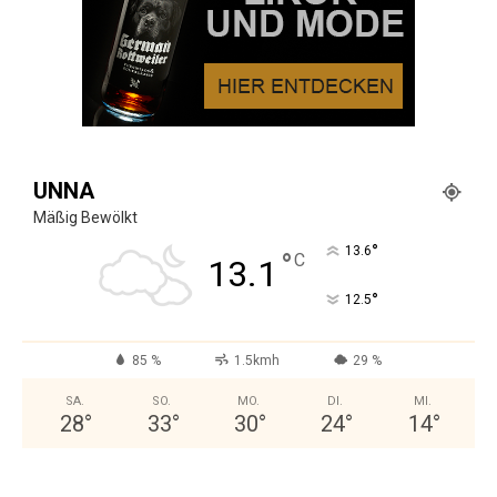
UNNA
Mäßig Bewölkt
°
13.6
°
C
13.1
°
12.5
85 %
1.5kmh
29 %
SA.
SO.
MO.
DI.
MI.
28
°
33
°
30
°
24
°
14
°