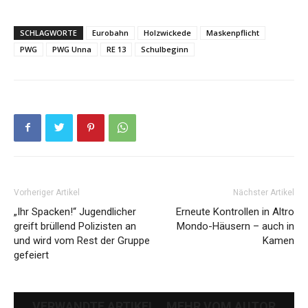
SCHLAGWORTE
Eurobahn
Holzwickede
Maskenpflicht
PWG
PWG Unna
RE 13
Schulbeginn
Vorheriger Artikel
Nächster Artikel
„Ihr Spacken!“ Jugendlicher
Erneute Kontrollen in Altro
greift brüllend Polizisten an
Mondo-Häusern – auch in
und wird vom Rest der Gruppe
Kamen
gefeiert
VERWANDTE ARTIKEL
MEHR VOM AUTOR