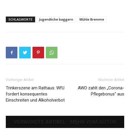
SCHLAGWORTE
Jugendliche baggern
Mühle Bremme
Vorheriger Artikel
Nächster Artikel
Trinkerszene am Rathaus: WfU
AWO zahlt den „Corona-
fordert konsequentes
Pflegebonus“ aus
Einschreiten und Alkoholverbot
VERWANDTE ARTIKEL
MEHR VOM AUTOR