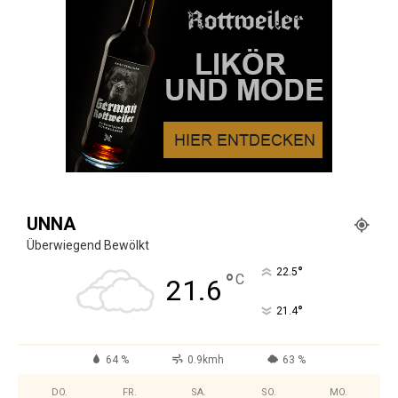
UNNA
Überwiegend Bewölkt
°
22.5
°
C
21.6
°
21.4
64 %
0.9kmh
63 %
DO.
FR.
SA.
SO.
MO.