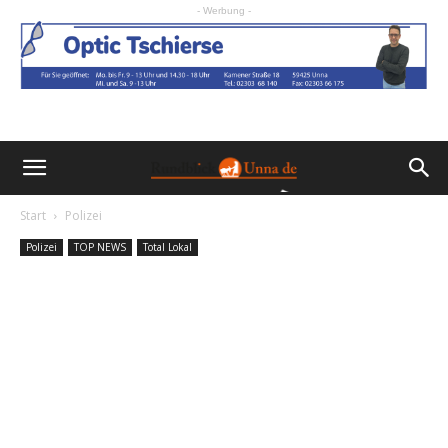
- Werbung -
Start
Polizei
Polizei
TOP NEWS
Total Lokal