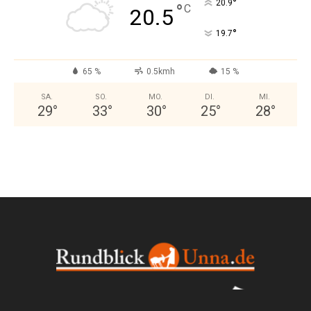
°
20.9
°
C
20.5
°
19.7
65 %
0.5kmh
15 %
SA.
SO.
MO.
DI.
MI.
29
°
33
°
30
°
25
°
28
°