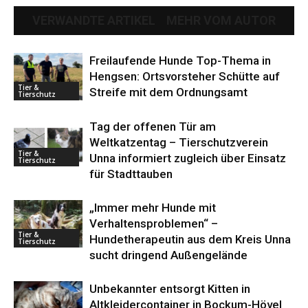
VERWANDTE ARTIKEL
MEHR VOM AUTOR
Freilaufende Hunde Top-Thema in
Hengsen: Ortsvorsteher Schütte auf
Tier &
Streife mit dem Ordnungsamt
Tierschutz
Tag der offenen Tür am
Weltkatzentag – Tierschutzverein
Tier &
Unna informiert zugleich über Einsatz
Tierschutz
für Stadttauben
„Immer mehr Hunde mit
Verhaltensproblemen“ –
Tier &
Hundetherapeutin aus dem Kreis Unna
Tierschutz
sucht dringend Außengelände
Unbekannter entsorgt Kitten in
Altkleidercontainer in Bockum-Hövel