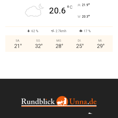
°
21.9
°
C
20.6
°
20.3
62 %
2.7kmh
17 %
SA.
SO.
MO.
DI.
MI.
21
°
32
°
28
°
25
°
29
°