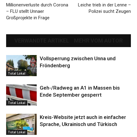
Millionenverluste durch Corona
Leiche trieb in der Lenne –
– FLU stellt Unnaer
Polizei sucht Zeugen
Großprojekte in Frage
VERWANDTE ARTIKEL
MEHR VOM AUTOR
Vollsperrung zwischen Unna und
Fröndenberg
Total Lokal
Geh-/Radweg an A1 in Massen bis
Ende September gesperrt
Total Lokal
Kreis-Website jetzt auch in einfacher
Sprache, Ukrainisch und Türkisch
Total Lokal