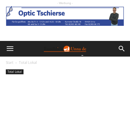
- Werbung -
Start
Total Lokal
Total Lokal