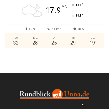
°
18.1
°
C
17.9
°
16.8
69 %
2.1kmh
48 %
SO.
MO.
DI.
MI.
DO.
32
°
28
°
25
°
29
°
19
°