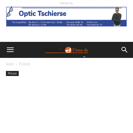
- Werbung -
Start
Polizei
Polizei